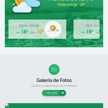
TINCANI” – CAT
Pederneiras - SP
Localizado no Parque Ecológico Vale do Sol “Prefeito
Giácomo Metódio Bertolini”, o Centro de Apoio ao Turista é
um espaço dedicado a acolher visitantes, orientar passeios,
promover a educação ambiental e fortalecer o turismo de
Pederneiras. O CAT funciona de segunda a sexta-feira, das
DOM, 09/08
SEG, 10/08
7h30 às 11h e das 13h às 17h. Aos sábados e domingos,...
18º
32º
18º
29
MIN
MÁX
MIN
MÁX
SAIBA MAIS
Galeria de Fotos
Confira os destaques da Prefeitura
Ver mais