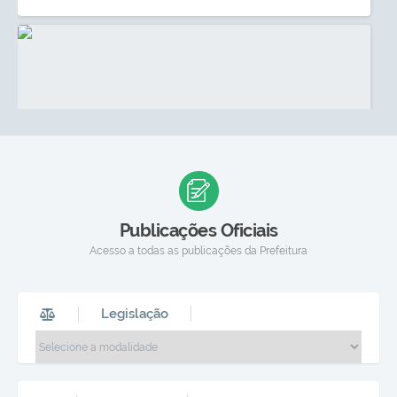
PodEsportes estreia a 3ª temporada com uma
convidada inspiradora!
13 MAI 2026
Publicações Oficiais
ASSISTIR
Acesso a todas as publicações da Prefeitura
Legislação