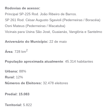
Rodovias de acesso:
Principal SP-225 Rod. João Ribeiro de Barros.
SP 261 Rod. César Augusto Sgavioli (Pederneiras / Boracéia)
Osni Mateus (Pederneiras / Macatuba)
Vicinais para Usina São José, Guaianás, Vanglória e Santelmo
Aniversário do Município:
22 de maio
2
Área
: 728 km
População aproximada atualmente
: 45.314 habitantes
Urbana:
88%
Rural:
12%
Números de Eleitores:
32.478 eleitores
Predial:
15.083
Territorial:
5.822