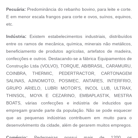
Pecuária:
Predominância do rebanho bovino, para leite e corte.
E em menor escala frangos para corte e ovos, suínos, equinos,
etc.
Indústria:
Existem estabelecimentos industriais, distribuídos
entre os ramos de mecânica, química, minerais não metálicos,
beneficiamento de produtos agrícolas, artefatos de madeira,
confecções e outros. Destacando-se a fábrica Equipamentos de
Construção Ltda (VOLVO), TORQUE, AB/BRASIL, CARAMURU,
COINBRA, THERMIC, PEDERTRACTOR, CARTONAGEM
SALINAS, AJINOMOTO, POSIMEC, ANTARES, INTERFRIO,
GRUPO ARIELO, LUBRI MOTOR'S, INCOL LUB, ULTRAX,
THINSOL, MOYA E CEZARINO, EMBAPLASTIK, MESTRA
BOATS, várias confecções e indústria de induzidos que
empregam grande parte da população. Não se pode esquecer
que as pequenas indústrias contribuem em muito para o
desenvolvimento da cidade, além de gerarem muitos empregos.
Comércio:
Pederneiras possui mais de 1200 os