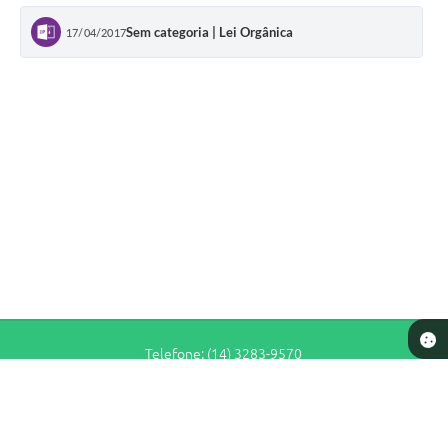
Sem categoria | Lei Orgânica
17/04/2017
Telefone: (14) 3283-9570
Endereço: Rua Siqueira Campos, n° S-64 - Centro | CEP: 17280-065
De Segunda a Sexta-Feira das 7h30 às 11h e das 13h às 16h30
Prefeitura de Pederneiras