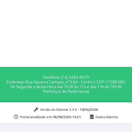
Telefone: (14) 3283-9570
Endereço: Rua Siqueira Campos, n° S-64 - Centro | CEP: 17280-065
De Segunda a Sexta-Feira das 7h30 às 11h e das 13h às 16h30
Prefeitura de Pederneiras
Versão do Sistema:
3.5.3 - 19/06/2026
Portal atualizado em:
06/08/2026 14:21
Dados Abertos