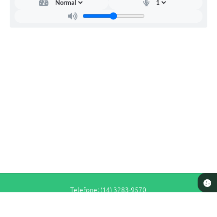
Telefone: (14) 3283-9570
Endereço: Rua Siqueira Campos, n° S-64 - Centro | CEP: 17280-065
De Segunda a Sexta-Feira das 7h30 às 11h e das 13h às 16h30
Prefeitura de Pederneiras