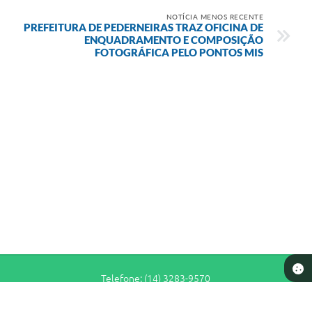
NOTÍCIA MENOS RECENTE
PREFEITURA DE PEDERNEIRAS TRAZ OFICINA DE
ENQUADRAMENTO E COMPOSIÇÃO
FOTOGRÁFICA PELO PONTOS MIS
Telefone: (14) 3283-9570
Endereço: Rua Siqueira Campos, n° S-64 - Centro | CEP: 17280-065
De Segunda a Sexta-Feira das 7h30 às 11h e das 13h às 16h30