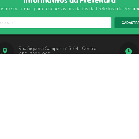
Informativos da Prefeitura
stre seu e-mail para receber as novidades da Prefeitura de Pedern
CADASTR
Rua Siqueira Campos, n° S-64 - Centro
CEP: 17280-065
(14) 3283-9570
ersão do Sistema:
3.5.3 - 19/06/2026
Portal atualizado em:
06/08/2026
Copyright Instar - 2006-2026. Todos os direitos reservados -
Instar Tecnolo