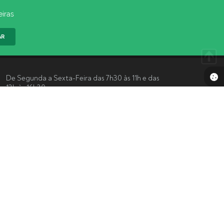
eiras
AR
De Segunda a Sexta-Feira das 7h30 às 11h e das
13h às 16h30
Acompanhe-nos
 10:43
gia