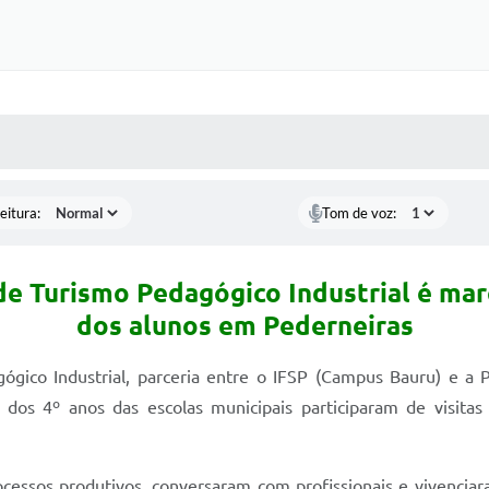
 MÍDIAS
RECEBA NOTÍCIAS
eitura:
Tom de voz:
e Turismo Pedagógico Industrial é mar
dos alunos em Pederneiras
gico Industrial, parceria entre o IFSP (Campus Bauru) e a P
dos 4º anos das escolas municipais participaram de visitas
ocessos produtivos, conversaram com profissionais e vivenciar