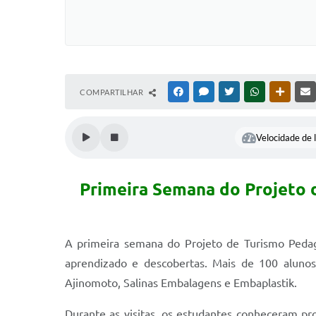
COMPARTILHAR
FACEBOOK
MESSENGER
TWITTER
WHATSAPP
OUTRAS
Velocidade de l
Primeira Semana do Projeto d
A primeira semana do Projeto de Turismo Pedagó
aprendizado e descobertas. Mais de 100 alunos 
Ajinomoto, Salinas Embalagens e Embaplastik.
Durante as visitas, os estudantes conheceram pr