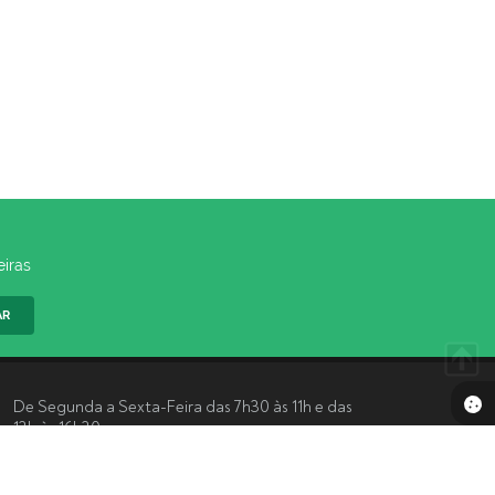
eiras
AR
De Segunda a Sexta-Feira das 7h30 às 11h e das
13h às 16h30