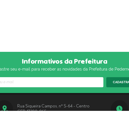
Informativos da Prefeitura
stre seu e-mail para receber as novidades da Prefeitura de Pedern
CADASTR
Rua Siqueira Campos, n° S-64 - Centro
CEP: 17280-065