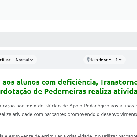
 MÍDIAS
RECEBA NOTÍCIAS
eitura:
Tom de voz:
aos alunos com deficiência, Transtorno
rdotação de Pederneiras realiza ativi
Educação por meio do Núcleo de Apoio Pedagógico aos alunos c
ealiza atividade com barbantes promovendo o desenvolvimento 
 e envolvente de estimular a criatividade. Ao utilizar barbante