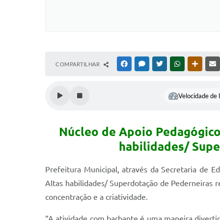
COMPARTILHAR
FACEBOOK
MESSENGER
TWITTER
WHATSAPP
OUTRAS
Velocidade de l
Núcleo de Apoio Pedagógico 
habilidades/ Supe
Prefeitura Municipal, através da Secretaria de 
Altas habilidades/ Superdotação de Pederneiras r
concentração e a criatividade.
“A atividade com barbante é uma maneira divertida