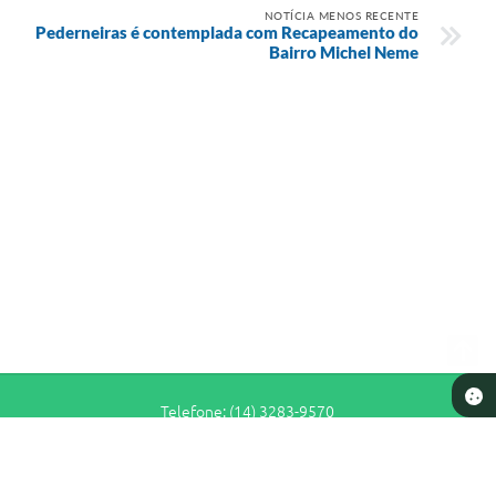
NOTÍCIA MENOS RECENTE
Pederneiras é contemplada com Recapeamento do
Bairro Michel Neme
Telefone: (14) 3283-9570
Endereço: Rua Siqueira Campos, n° S-64 - Centro | CEP: 17280-065
De Segunda a Sexta-Feira das 7h30 às 11h e das 13h às 16h30
Prefeitura de Pederneiras