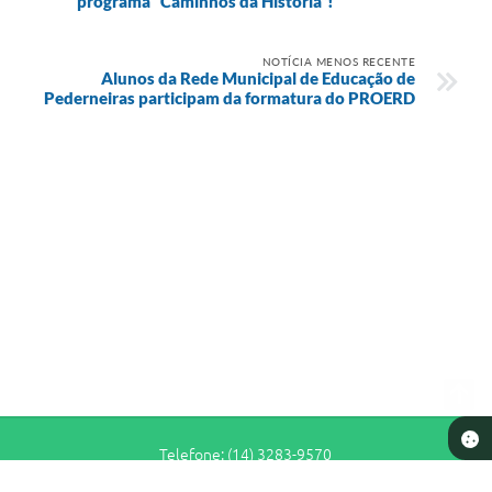
programa “Caminhos da História”!
NOTÍCIA MENOS RECENTE
Alunos da Rede Municipal de Educação de
Pederneiras participam da formatura do PROERD
Telefone: (14) 3283-9570
Endereço: Rua Siqueira Campos, n° S-64 - Centro | CEP: 17280-065
De Segunda a Sexta-Feira das 7h30 às 11h e das 13h às 16h30