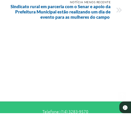
NOTÍCIA MENOS RECENTE
Sindicato rural em parceria com o Senar e apoio da
Prefeitura Municipal estão realizando um dia de
evento para as mulheres do campo
Telefone: (14) 3283-9570
Endereço: Rua Siqueira Campos, n° S-64 - Centro | CEP: 17280-065
De Segunda a Sexta-Feira das 7h30 às 11h e das 13h às 16h30
Prefeitura de Pederneiras