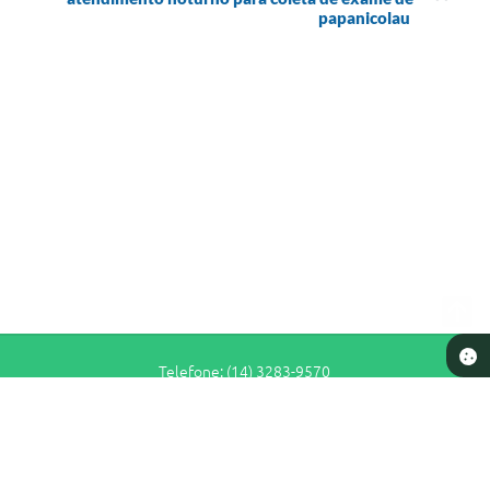
papanicolau
Telefone: (14) 3283-9570
Endereço: Rua Siqueira Campos, n° S-64 - Centro | CEP: 17280-065
De Segunda a Sexta-Feira das 7h30 às 11h e das 13h às 16h30
Prefeitura de Pederneiras