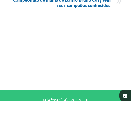
seus campeões conhecidos
Telefone: (14) 3283-9570
Endereço: Rua Siqueira Campos, n° S-64 - Centro | CEP: 17280-065
De Segunda a Sexta-Feira das 7h30 às 11h e das 13h às 16h30
Prefeitura de Pederneiras