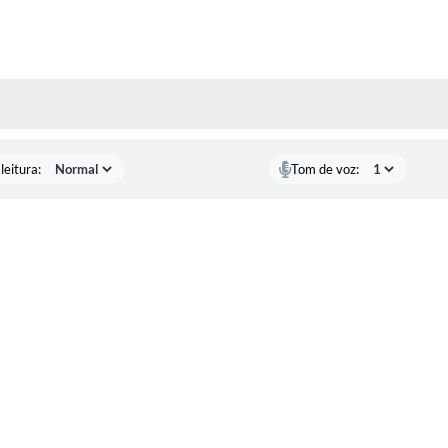
AS MÍDIAS
leitura:
Tom de voz: