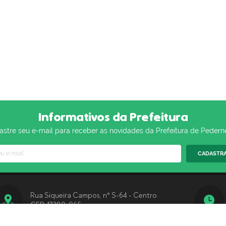
Informativos da Prefeitura
stre seu e-mail para receber as novidades da Prefeitura de Pedern
CADASTR
Rua Siqueira Campos, n° S-64 - Centro
CEP: 17280-065