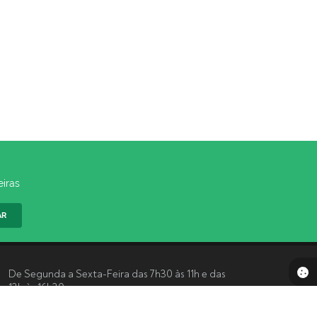
eiras
AR
De Segunda a Sexta-Feira das 7h30 às 11h e das
13h às 16h30