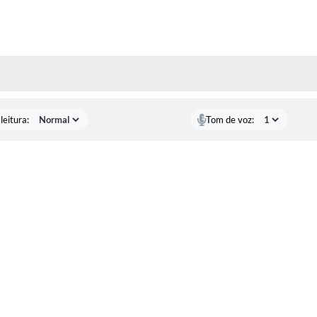
AS MÍDIAS
leitura:
Tom de voz: