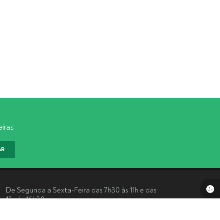
eiras
AR
De Segunda a Sexta-Feira das 7h30 às 11h e das
13h às 16h30