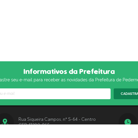
Informativos da Prefeitura
stre seu e-mail para receber as novidades da Prefeitura de Pedern
CADASTR
Rua Siqueira Campos, n° S-64 - Centro
CEP: 17280-065