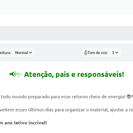
 MÍDIAS
RECEBA NOTÍCIAS
eitura:
Tom de voz:
📢✨
Atenção, pais e responsáveis!
er todo mundo preparado para esse retorno cheio de energia! 📚
item esses últimos dias para organizar o material, ajustar a ro
 ano letivo incrível!