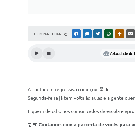
COMPARTILHAR
FACEBOOK
MESSENGER
TWITTER
WHATSAPP
OUTRAS
Velocidade de l
A contagem regressiva começou! ⏳🎒
Segunda-feira já tem volta às aulas e a gente qu
Fiquem de olho nos comunicados da escola e aprove
🤝💙
Contamos com a parceria de vocês para um