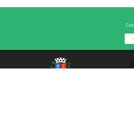
Cada
V