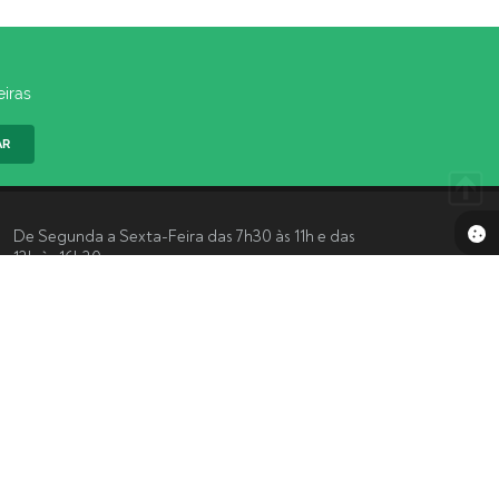
eiras
AR
De Segunda a Sexta-Feira das 7h30 às 11h e das
13h às 16h30
Acompanhe-nos
 15:27