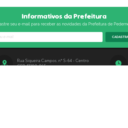
Informativos da Prefeitura
stre seu e-mail para receber as novidades da Prefeitura de Pedern
CADASTR
Rua Siqueira Campos, n° S-64 - Centro
CEP: 17280-065
(14) 3283-9570
ersão do Sistema:
3.5.3 - 19/06/2026
Portal atualizado em:
07/08/2026