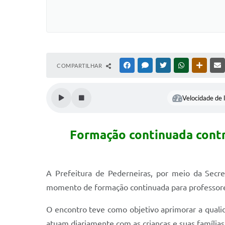
COMPARTILHAR
FACEBOOK
MESSENGER
TWITTER
WHATSAPP
OUTRAS
Velocidade de l
Formação continuada contr
A Prefeitura de Pederneiras, por meio da Secr
momento de formação continuada para professores
O encontro teve como objetivo aprimorar a qualid
atuam diariamente com as crianças e suas famílias