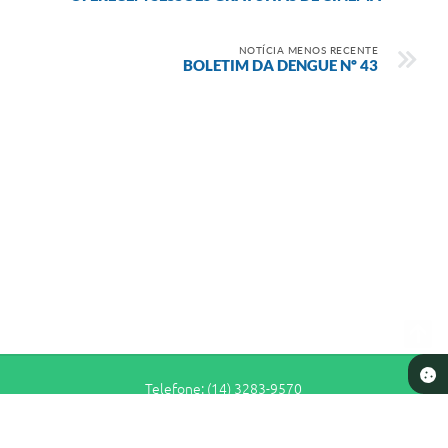
NOTÍCIA MENOS RECENTE
BOLETIM DA DENGUE Nº 43
Telefone: (14) 3283-9570
Endereço: Rua Siqueira Campos, n° S-64 - Centro | CEP: 17280-065
De Segunda a Sexta-Feira das 7h30 às 11h e das 13h às 16h30
Prefeitura de Pederneiras