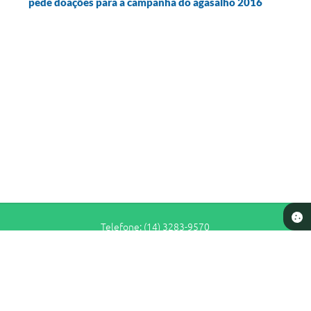
pede doações para a campanha do agasalho 2016
Telefone: (14) 3283-9570
Endereço: Rua Siqueira Campos, n° S-64 - Centro | CEP: 17280-065
De Segunda a Sexta-Feira das 7h30 às 11h e das 13h às 16h30
Prefeitura de Pederneiras
Versão do Sistema:
3.5.3 - 19/06/2026