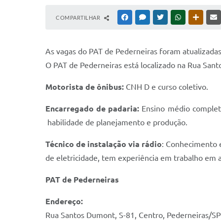
COMPARTILHAR
FACEBOOK
MESSENGER
TWITTER
WHATSAPP
OUTRAS
As vagas do PAT de Pederneiras foram atualizada
O PAT de Pederneiras está localizado na Rua Sant
Motorista de ônibus:
CNH D e curso coletivo.
Encarregado de padaria:
Ensino médio completo,
habilidade de planejamento e produção.
Técnico de instalação via rádio
: Conhecimento 
de eletricidade, tem experiência em trabalho em a
PAT de Pederneiras
Endereço:
Rua Santos Dumont, S-81, Centro, Pederneiras/SP