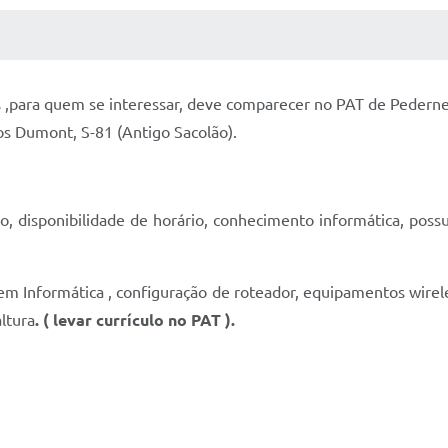
 MÍDIAS
RECEBA NOTÍCIAS
s ,para quem se interessar, deve comparecer no PAT de Pedern
os Dumont, S-81 (Antigo Sacolão).
 disponibilidade de horário, conhecimento informática, possui
em Informática , configuração de roteador, equipamentos wire
ltura
. ( levar currículo no PAT ).