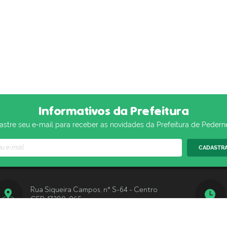
Informativos da Prefeitura
stre seu e-mail para receber as novidades da Prefeitura de Pedern
CADASTR
Rua Siqueira Campos, n° S-64 - Centro
CEP: 17280-065