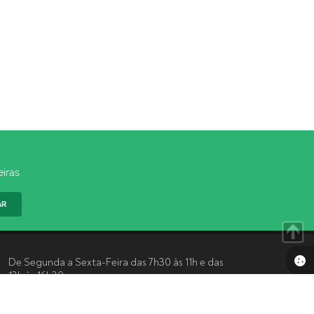
eiras
AR
De Segunda a Sexta-Feira das 7h30 às 11h e das
13h às 16h30