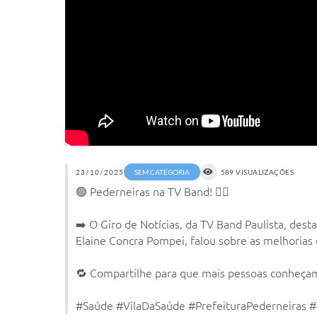
23/10/2025
SEM CATEGORIA
589 VISUALIZAÇÕES
🟢 Pederneiras na TV Band! 👩‍⚕️
➡️ O Giro de Notícias, da TV Band Paulista, des
Elaine Concra Pompei, falou sobre as melhorias
🔁 Compartilhe para que mais pessoas conheçam
#Saúde #VilaDaSaúde #PrefeituraPederneiras #