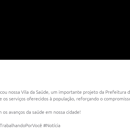
tacou nossa Vila da Saúde, um importante projeto da Prefeitura 
 e os serviços oferecidos à população, reforçando o compromis
 os avanços da saúde em nossa cidade!
TrabalhandoPorVocê #Notícia