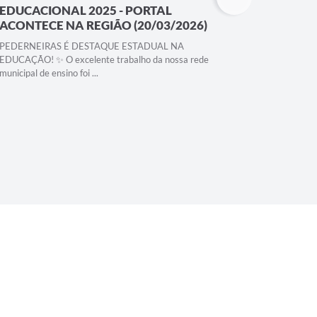
EDUCACIONAL 2025 - PORTAL
OFEREC
ACONTECE NA REGIÃO (20/03/2026)
CAPACI
NA...
PEDERNEIRAS É DESTAQUE ESTADUAL NA
EDUCAÇÃO! ✨ O excelente trabalho da nossa rede
A CASA D
municipal de ensino foi ...
trabalho l
Pederneiras 