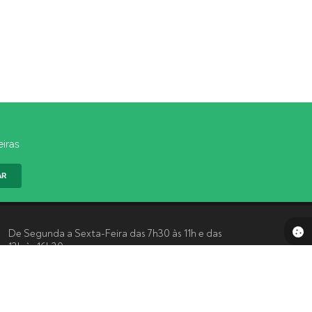
eiras
AR
De Segunda a Sexta-Feira das 7h30 às 11h e das
13h às 16h30
Acompanhe-nos