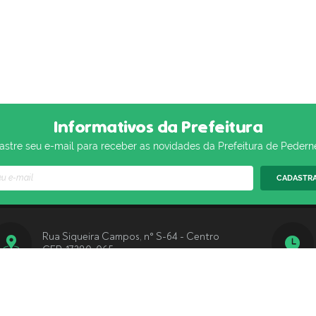
Informativos da Prefeitura
stre seu e-mail para receber as novidades da Prefeitura de Pedern
CADASTR
Rua Siqueira Campos, n° S-64 - Centro
CEP: 17280-065
(14) 3283-9570