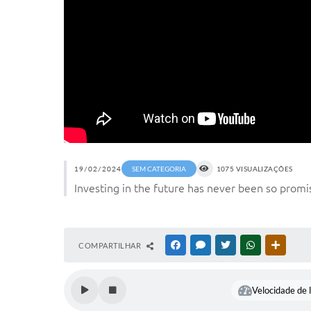
19/02/2024
SEM CATEGORIA
1075 VISUALIZAÇÕES
Investing in the future has never been so promisi
COMPARTILHAR
FACEBOOK
MESSENGER
TWITTER
WHATSAPP
OUTRAS
Velocidade de l