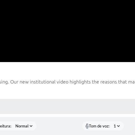
ng. Our new institutional video highlights the reasons that make 
 MÍDIAS
eitura:
Tom de voz: