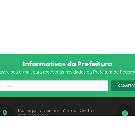
Informativos da Prefeitura
stre seu e-mail para receber as novidades da Prefeitura de Pedern
CADASTR
Rua Siqueira Campos, n° S-64 - Centro
CEP: 17280-065