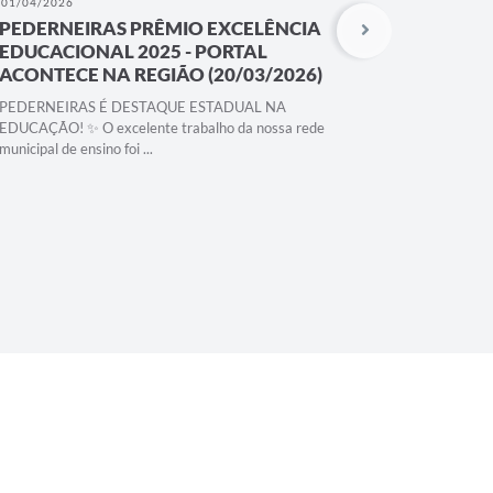
01/04/2026
28/03/202
PEDERNEIRAS PRÊMIO EXCELÊNCIA
CASA D
EDUCACIONAL 2025 - PORTAL
OFEREC
ACONTECE NA REGIÃO (20/03/2026)
CAPACI
NA...
PEDERNEIRAS É DESTAQUE ESTADUAL NA
EDUCAÇÃO! ✨ O excelente trabalho da nossa rede
A CASA D
municipal de ensino foi ...
trabalho l
Pederneiras 