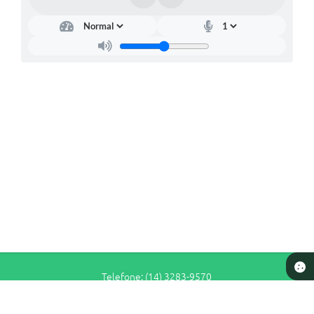
Telefone: (14) 3283-9570
Endereço: Rua Siqueira Campos, n° S-64 - Centro | CEP: 17280-065
De Segunda a Sexta-Feira das 7h30 às 11h e das 13h às 16h30
Prefeitura de Pederneiras