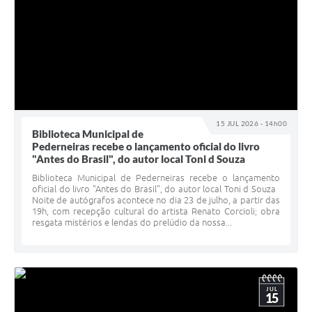
15 JUL 2026 - 14h00
Biblioteca Municipal de
Pederneiras recebe o lançamento oficial do livro
"Antes do Brasil", do autor local Toni d Souza
Biblioteca Municipal de Pederneiras recebe o lançamento
oficial do livro "Antes do Brasil", do autor local Toni d Souza
Noite de autógrafos acontece no dia 23 de julho, a partir das
19h, com recepção cultural do artista Renato Corcioli; obra
resgata mistérios e lendas do prelúdio da nossa...
JUL
15