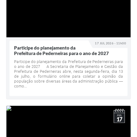
17 JUL 2026 - 11h00
Participe do planejamento da
Prefeitura de Pederneiras para o ano de 2027
Participe do planejamento da Prefeitura de Pederneiras para
o ano de 2027 A Secretaria de Planejamento e Gestão da
Prefeitura de Pederneiras abre, nesta segunda-feira, dia 13
de julho, o formulário online para coletar a opinião da
população sobre diversas áreas da administração pública —
como...
JUL
17