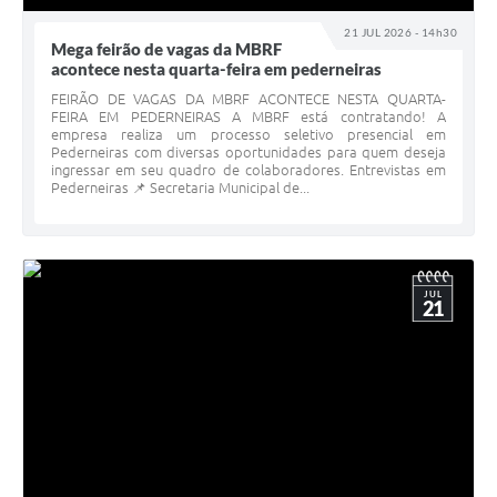
21 JUL 2026 - 14h30
Mega feirão de vagas da MBRF
acontece nesta quarta-feira em pederneiras
FEIRÃO DE VAGAS DA MBRF ACONTECE NESTA QUARTA-
FEIRA EM PEDERNEIRAS A MBRF está contratando! A
empresa realiza um processo seletivo presencial em
Pederneiras com diversas oportunidades para quem deseja
ingressar em seu quadro de colaboradores. Entrevistas em
Pederneiras 📌 Secretaria Municipal de...
JUL
21