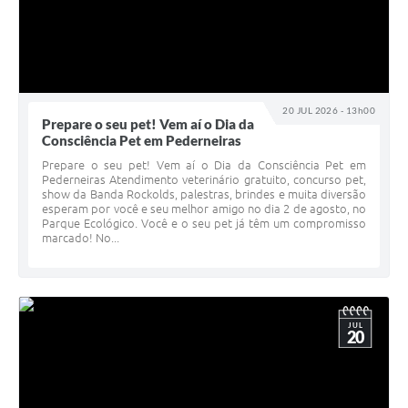
20 JUL 2026 - 13h00
Prepare o seu pet! Vem aí o Dia da
Consciência Pet em Pederneiras
Prepare o seu pet! Vem aí o Dia da Consciência Pet em
Pederneiras Atendimento veterinário gratuito, concurso pet,
show da Banda Rockolds, palestras, brindes e muita diversão
esperam por você e seu melhor amigo no dia 2 de agosto, no
Parque Ecológico. Você e o seu pet já têm um compromisso
marcado! No...
JUL
20