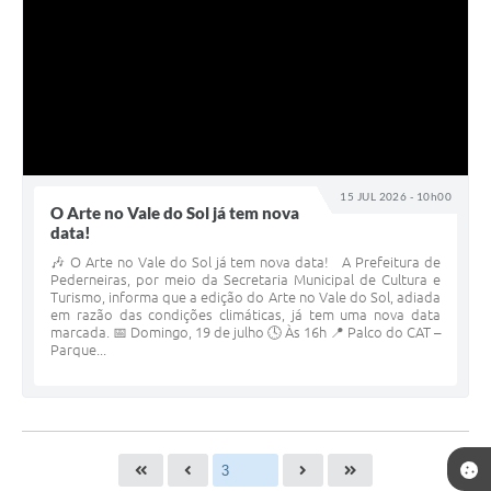
15 JUL 2026 - 10h00
O Arte no Vale do Sol já tem nova
data!
🎶 O Arte no Vale do Sol já tem nova data! A Prefeitura de
Pederneiras, por meio da Secretaria Municipal de Cultura e
Turismo, informa que a edição do Arte no Vale do Sol, adiada
em razão das condições climáticas, já tem uma nova data
marcada. 📅 Domingo, 19 de julho 🕓 Às 16h 📍 Palco do CAT –
Parque...