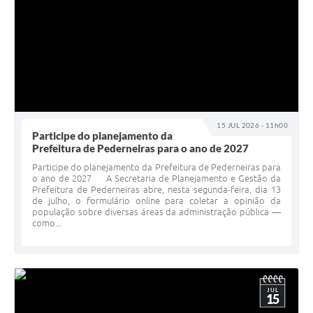
15 JUL 2026 - 11h00
Participe do planejamento da
Prefeitura de Pederneiras para o ano de 2027
Participe do planejamento da Prefeitura de Pederneiras para
o ano de 2027 A Secretaria de Planejamento e Gestão da
Prefeitura de Pederneiras abre, nesta segunda-feira, dia 13
de julho, o formulário online para coletar a opinião da
população sobre diversas áreas da administração pública —
como...
JUL
15