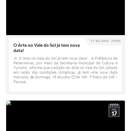
17 JUL 2026 - 15h00
O Arte no Vale do Sol já tem nova
data!
🎶 O Arte no Vale do Sol já tem nova data! A Prefeitura de
Pederneiras, por meio da Secretaria Municipal de Cultura e
Turismo, informa que a edição do Arte no Vale do Sol, adiada
em razão das condições climáticas, já tem uma nova data
marcada. 📅 Domingo, 19 de julho 🕓 Às 16h 📍 Palco do CAT –
Parque...
JUL
17