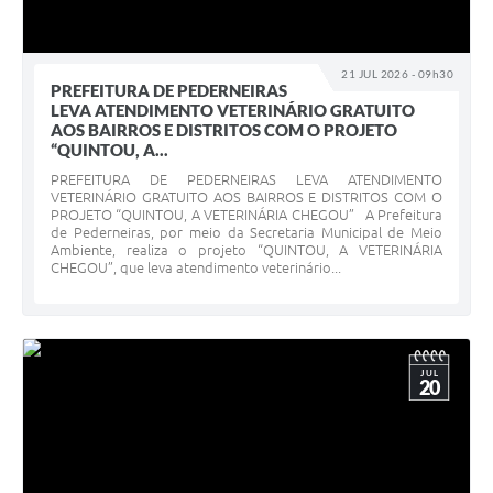
21 JUL 2026 - 09h30
PREFEITURA DE PEDERNEIRAS
LEVA ATENDIMENTO VETERINÁRIO GRATUITO
AOS BAIRROS E DISTRITOS COM O PROJETO
“QUINTOU, A...
PREFEITURA DE PEDERNEIRAS LEVA ATENDIMENTO
VETERINÁRIO GRATUITO AOS BAIRROS E DISTRITOS COM O
PROJETO “QUINTOU, A VETERINÁRIA CHEGOU” A Prefeitura
de Pederneiras, por meio da Secretaria Municipal de Meio
Ambiente, realiza o projeto “QUINTOU, A VETERINÁRIA
CHEGOU”, que leva atendimento veterinário...
JUL
20