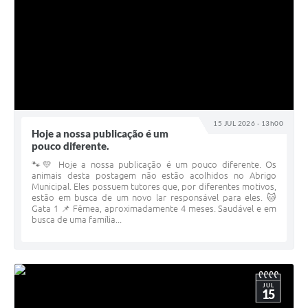
15 JUL 2026 - 13h00
Hoje a nossa publicação é um
pouco diferente.
🐾💛 Hoje a nossa publicação é um pouco diferente. Os
animais desta postagem não estão acolhidos no Abrigo
Municipal. Eles possuem tutores que, por diferentes motivos,
estão em busca de um novo lar responsável para eles. 🐱
Gata 1 📌 Fêmea, aproximadamente 4 meses. Saudável e em
busca de uma família...
JUL
15