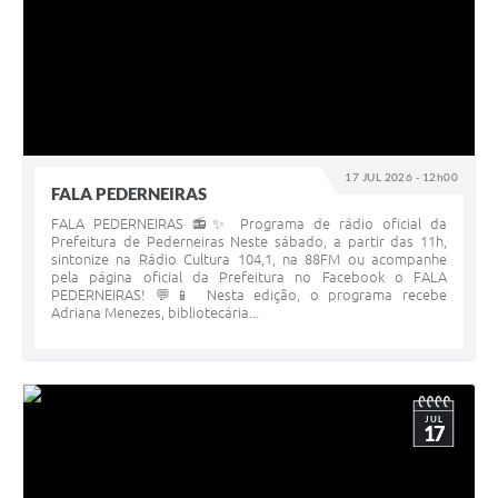
17 JUL 2026 - 12h00
FALA PEDERNEIRAS
FALA PEDERNEIRAS 📻✨ Programa de rádio oficial da
Prefeitura de Pederneiras Neste sábado, a partir das 11h,
sintonize na Rádio Cultura 104,1, na 88FM ou acompanhe
pela página oficial da Prefeitura no Facebook o FALA
PEDERNEIRAS! 💬📱 Nesta edição, o programa recebe
Adriana Menezes, bibliotecária...
JUL
17