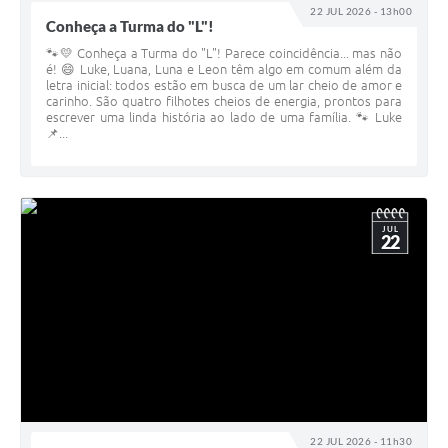
22 JUL 2026 - 13h00
Conheça a Turma do "L"!
🐾💛 Conheça a Turma do "L"! Parece coincidência... mas não
é! 😄 Luke, Luana, Luna e Leon têm algo em comum além da
letra inicial: todos estão em busca de um lar cheio de amor e
carinho. São quatro filhotes cheios de energia, prontos para
escrever uma linda história ao lado de uma família. 🐾 Luke
📌...
JUL
22
22 JUL 2026 - 11h30