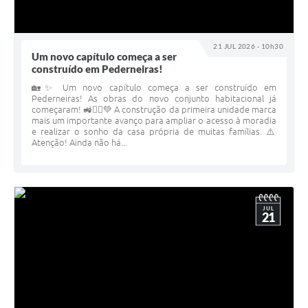
21 JUL 2026 - 10h30
Um novo capítulo começa a ser
construído em Pederneiras!
🏡✨ Um novo capítulo começa a ser construído em
Pederneiras! As obras do novo conjunto habitacional já
começaram! 🚜👷‍♂️💚 A construção da primeira unidade marca
mais um importante avanço para ampliar o acesso à moradia
e realizar o sonho da casa própria de muitas famílias. ⚠️
Atenção! Ainda não há...
JUL
21