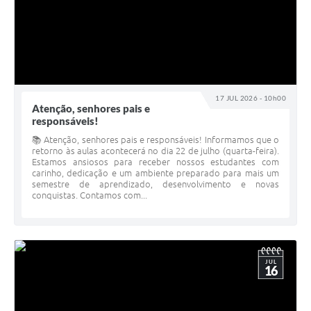
17 JUL 2026 - 10h00
Atenção, senhores pais e
responsáveis!
📚 Atenção, senhores pais e responsáveis! Informamos que o
retorno às aulas acontecerá no dia 22 de julho (quarta-feira).
Estamos ansiosos para receber nossos estudantes com
carinho, dedicação e um ambiente preparado para mais um
semestre de aprendizado, desenvolvimento e novas
conquistas. Contamos com...
JUL
16