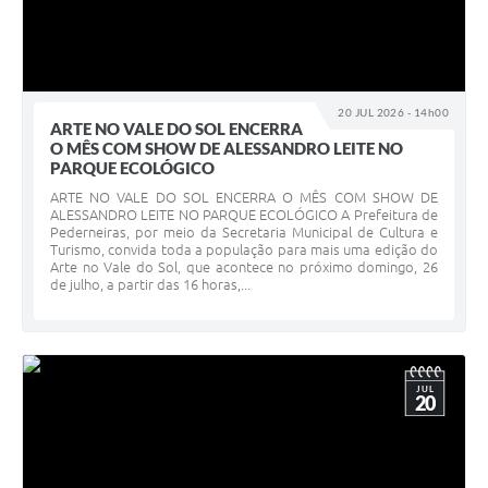
20 JUL 2026 - 14h00
ARTE NO VALE DO SOL ENCERRA
O MÊS COM SHOW DE ALESSANDRO LEITE NO
PARQUE ECOLÓGICO
ARTE NO VALE DO SOL ENCERRA O MÊS COM SHOW DE
ALESSANDRO LEITE NO PARQUE ECOLÓGICO A Prefeitura de
Pederneiras, por meio da Secretaria Municipal de Cultura e
Turismo, convida toda a população para mais uma edição do
Arte no Vale do Sol, que acontece no próximo domingo, 26
de julho, a partir das 16 horas,...
JUL
20