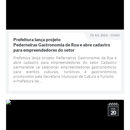
20 JUL 2026 - 11h00
Prefeitura lança projeto
Pederneiras Gastronomia de Rua e abre cadastro
para empreendedores do setor
Prefeitura lança projeto Pederneiras Gastronomia de Rua e
abre cadastro para empreendedores do setor Cadastro
permanente vai selecionar empreendedores gastronômicos
para eventos culturais, turísticos e gastronômicos
promovidos pela Secretaria Municipal de Cultura e Turismo.
A Prefeitura de...
JUL
20