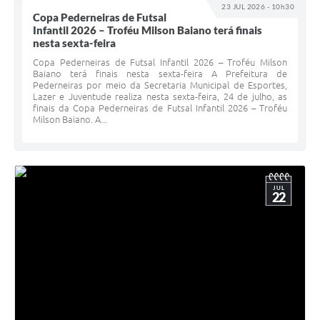
23 JUL 2026 - 10h30
Copa Pederneiras de Futsal
Infantil 2026 – Troféu Milson Baiano terá finais
nesta sexta-feira
Copa Pederneiras de Futsal Infantil 2026 – Troféu Milson
Baiano terá finais nesta sexta-feira A Prefeitura de
Pederneiras por meio da Secretaria Municipal de Esportes,
Lazer e Juventude realiza nesta sexta-feira, 24 de julho, as
finais da Copa Pederneiras de Futsal Infantil 2026 – Troféu
Milson Baiano. A...
JUL
22