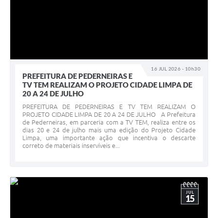
16 JUL 2026 - 10h30
PREFEITURA DE PEDERNEIRAS E
TV TEM REALIZAM O PROJETO CIDADE LIMPA DE
20 A 24 DE JULHO
PREFEITURA DE PEDERNEIRAS E TV TEM REALIZAM O
PROJETO CIDADE LIMPA DE 20 A 24 DE JULHO A Prefeitura
de Pederneiras, em parceria com a TV TEM, realiza entre os
dias 20 e 24 de julho mais uma edição do Projeto Cidade
Limpa, uma importante ação que incentiva o descarte
correto de materiais inservíveis e...
JUL
15