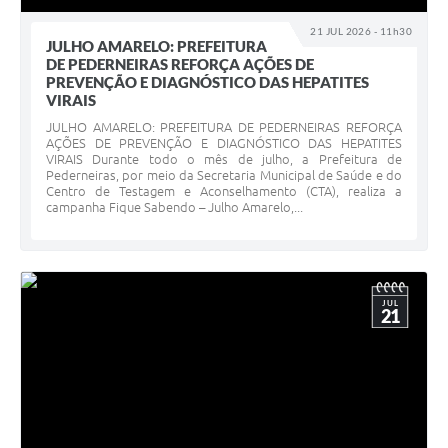
21 JUL 2026 - 11h30
JULHO AMARELO: PREFEITURA
DE PEDERNEIRAS REFORÇA AÇÕES DE
PREVENÇÃO E DIAGNÓSTICO DAS HEPATITES
VIRAIS
JULHO AMARELO: PREFEITURA DE PEDERNEIRAS REFORÇA
AÇÕES DE PREVENÇÃO E DIAGNÓSTICO DAS HEPATITES
VIRAIS Durante todo o mês de julho, a Prefeitura de
Pederneiras, por meio da Secretaria Municipal de Saúde e do
Centro de Testagem e Aconselhamento (CTA), realiza a
campanha Fique Sabendo – Julho Amarelo,...
JUL
21