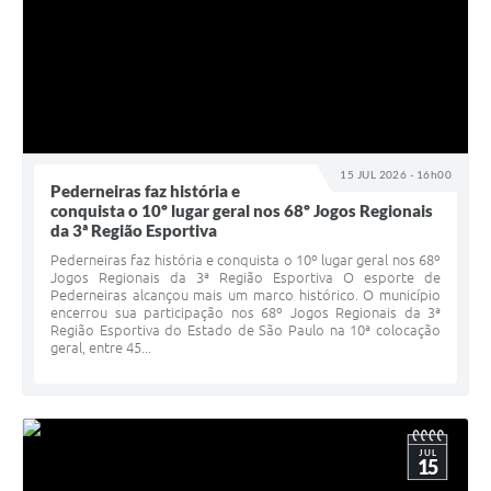
15 JUL 2026 - 16h00
Pederneiras faz história e
conquista o 10º lugar geral nos 68º Jogos Regionais
da 3ª Região Esportiva
Pederneiras faz história e conquista o 10º lugar geral nos 68º
Jogos Regionais da 3ª Região Esportiva O esporte de
Pederneiras alcançou mais um marco histórico. O município
encerrou sua participação nos 68º Jogos Regionais da 3ª
Região Esportiva do Estado de São Paulo na 10ª colocação
geral, entre 45...
JUL
15