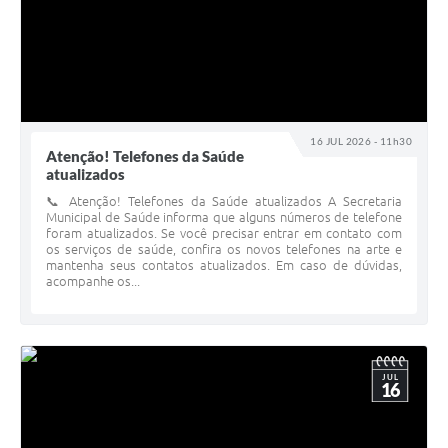
16 JUL 2026 - 11h30
Atenção! Telefones da Saúde
atualizados
📞 Atenção! Telefones da Saúde atualizados A Secretaria
Municipal de Saúde informa que alguns números de telefone
foram atualizados. Se você precisar entrar em contato com
os serviços de saúde, confira os novos telefones na arte e
mantenha seus contatos atualizados. Em caso de dúvidas,
acompanhe os...
JUL
16