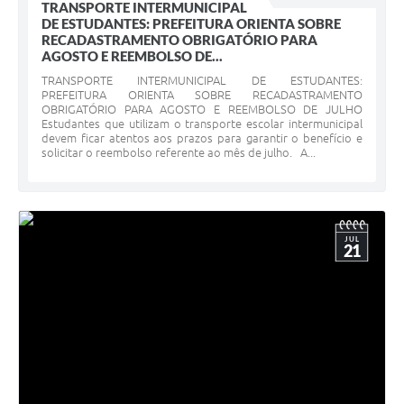
TRANSPORTE INTERMUNICIPAL
DE ESTUDANTES: PREFEITURA ORIENTA SOBRE
RECADASTRAMENTO OBRIGATÓRIO PARA
AGOSTO E REEMBOLSO DE...
TRANSPORTE INTERMUNICIPAL DE ESTUDANTES:
PREFEITURA ORIENTA SOBRE RECADASTRAMENTO
OBRIGATÓRIO PARA AGOSTO E REEMBOLSO DE JULHO
Estudantes que utilizam o transporte escolar intermunicipal
devem ficar atentos aos prazos para garantir o benefício e
solicitar o reembolso referente ao mês de julho. A...
JUL
21