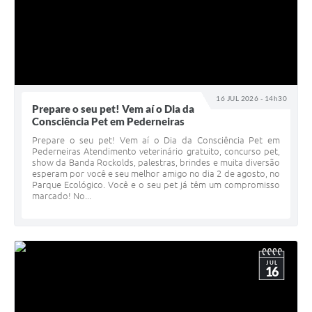
16 JUL 2026 - 14h30
Prepare o seu pet! Vem aí o Dia da
Consciência Pet em Pederneiras
Prepare o seu pet! Vem aí o Dia da Consciência Pet em
Pederneiras Atendimento veterinário gratuito, concurso pet,
show da Banda Rockolds, palestras, brindes e muita diversão
esperam por você e seu melhor amigo no dia 2 de agosto, no
Parque Ecológico. Você e o seu pet já têm um compromisso
marcado! No...
JUL
16