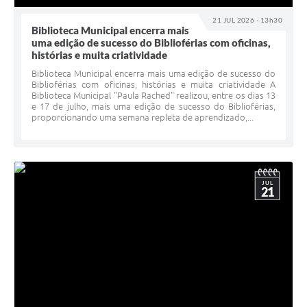
21 JUL 2026 - 13h30
Biblioteca Municipal encerra mais
uma edição de sucesso do Biblioférias com oficinas,
histórias e muita criatividade
Biblioteca Municipal encerra mais uma edição de sucesso do
Biblioférias com oficinas, histórias e muita criatividade A
Biblioteca Municipal "Paula Rached" realizou, entre os dias 13
e 17 de julho, mais uma edição de sucesso do Biblioférias,
proporcionando uma semana repleta de aprendizado,...
JUL
21