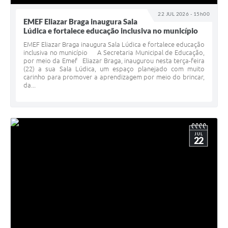
22 JUL 2026 - 15h00
EMEF Eliazar Braga inaugura Sala
Lúdica e fortalece educação inclusiva no município
EMEF Eliazar Braga inaugura Sala Lúdica e fortalece educação
inclusiva no município A Secretaria Municipal de Educação,
por meio da Emef Eliazar Braga, inaugurou nesta terça-feira
(22) a sua Sala Lúdica, um espaço planejado com muito
carinho para promover a aprendizagem por meio do brincar,
da...
JUL
22