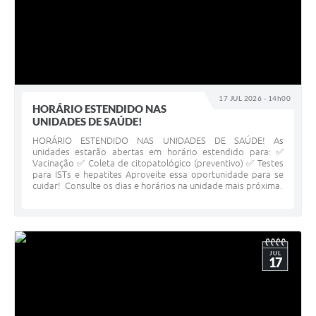
17 JUL 2026 - 14h00
HORÁRIO ESTENDIDO NAS
UNIDADES DE SAÚDE!
HORÁRIO ESTENDIDO NAS UNIDADES DE SAÚDE! As
unidades estarão abertas em horário estendido para: ✅
Vacinação ✅ Coleta de citopatológico (preventivo) ✅ Testes
para ISTs e hepatites Aproveite essa oportunidade para se
cuidar! Consulte os dias e horários na unidade mais próxima.
JUL
17