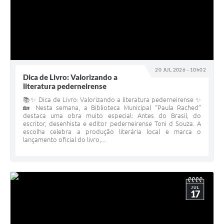
20 JUL 2026 - 10h02
Dica de Livro: Valorizando a
literatura pederneirense
📚✨ Dica de Livro: Valorizando a literatura pederneirense ✨
🏡 Nesta semana, a Biblioteca Municipal “Paula Rached”
destaca uma obra muito especial: Antes do Brasil, do
escritor, desenhista e editor pederneirense Toni d Souza. A
escolha celebra a produção literária local e marca o
lançamento oficial do livro,...
JUL
17