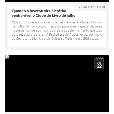
22 JUL 2026 - 14h00
Quando o inverno vira história:
venha viver o Clube do Livro de julho
Quando o inverno vira história: venha viver o Clube do Livro
de julho Tem encontro marcado para quem gosta de boas
histórias, conversas inspiradoras e aquele momento gostoso
de pausa no dia a dia. A Prefeitura de Pederneiras, por meio
da Secretaria Municipal de Cultura e Turismo e a Biblioteca...
JUL
22