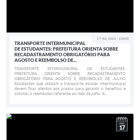
17 JUL 2026 - 13h00
TRANSPORTE INTERMUNICIPAL
DE ESTUDANTES: PREFEITURA ORIENTA SOBRE
RECADASTRAMENTO OBRIGATÓRIO PARA
AGOSTO E REEMBOLSO DE...
TRANSPORTE INTERMUNICIPAL DE ESTUDANTES:
PREFEITURA ORIENTA SOBRE RECADASTRAMENTO
OBRIGATÓRIO PARA AGOSTO E REEMBOLSO DE JULHO
Estudantes que utilizam o transporte escolar intermunicipal
devem ficar atentos aos prazos para garantir o benefício e
solicitar o reembolso referente ao mês de julho. A...
JUL
17