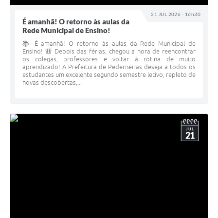
21 JUL 2026 - 16h30
É amanhã! O retorno às aulas da
Rede Municipal de Ensino!
📚 É amanhã! O retorno às aulas da Rede Municipal de
Ensino! 🎒 Depois das férias, chegou a hora de reencontrar
os colegas, professores e voltar à rotina de muito
aprendizado! A Prefeitura de Pederneiras deseja a todos os
estudantes um excelente segundo semestre letivo, repleto de
novas descobertas,...
JUL
21