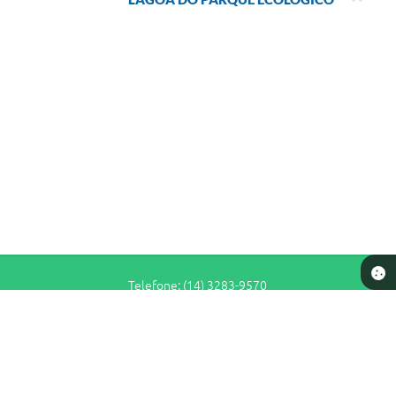
Telefone: (14) 3283-9570
Endereço: Rua Siqueira Campos, n° S-64 - Centro | CEP: 17280-065
De Segunda a Sexta-Feira das 7h30 às 11h e das 13h às 16h30
Prefeitura de Pederneiras
Versão do Sistema:
3.5.3 - 19/06/2026