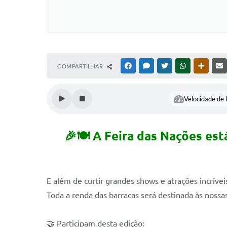
COMPARTILHAR
FACEBOOK
MESSENGER
TWITTER
WHATSAPP
OUTRAS
Velocidade de l
🎉🍽️ A Feira das Nações es
E além de curtir grandes shows e atrações incríve
Toda a renda das barracas será destinada às nossa
🤝 Participam desta edição: