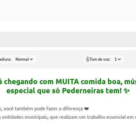
 MÍDIAS
RECEBA NOTÍCIAS
eitura:
Tom de voz:
tá chegando com MUITA comida boa, mús
especial que só Pederneiras tem! ✨
is, você também pode fazer a diferença ❤️
s entidades municipais, que realizam um trabalho essencial em 