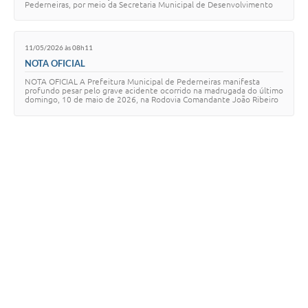
Pederneiras, por meio da Secretaria Municipal de Desenvolvimento
Agropecuário, alerta os pecuari…
11/05/2026 às 08h11
NOTA OFICIAL
NOTA OFICIAL A Prefeitura Municipal de Pederneiras manifesta
profundo pesar pelo grave acidente ocorrido na madrugada do último
domingo, 10 de maio de 2026, na Rodovia Comandante João Ribeiro
de Barros (SP-225), que viti…